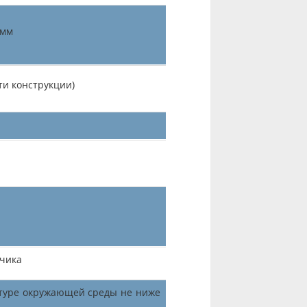
 мм
ти конструкции)
зчика
туре окружающей среды не ниже