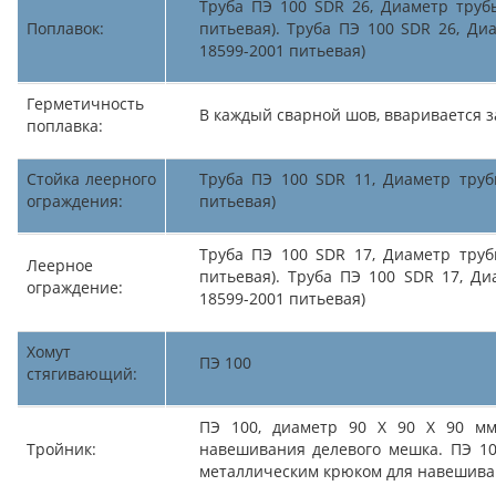
Труба ПЭ 100 SDR 26, Диаметр трубы
Поплавок:
питьевая). Труба ПЭ 100 SDR 26, Ди
18599-2001 питьевая)
Герметичность
В каждый сварной шов, вваривается з
поплавка:
Стойка леерного
Труба ПЭ 100 SDR 11, Диаметр труб
ограждения:
питьевая)
Труба ПЭ 100 SDR 17, Диаметр труб
Леерное
питьевая). Труба ПЭ 100 SDR 17, Ди
ограждение:
18599-2001 питьевая)
Хомут
ПЭ 100
стягивающий:
ПЭ 100, диаметр 90 Х 90 Х 90 мм
Тройник:
навешивания делевого мешка. ПЭ 10
металлическим крюком для навешива