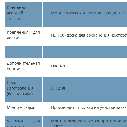
Крепления
якорной
Металлическая пластина толщина 10
системы:
Крепления для
ПЭ 100 (доска для сохранения жесткос
доски:
Дополнительная
Настил
опция:
Срок
изготовления
3-4 дня
(без настила):
Монтаж садка
Производится только на участке зака
Условия для
Монтаж осуществляется при темпера
монтажа
- 15°C