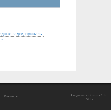
дные садки, причалы,
ны
Создание сайта — «Art-
Контакты
inSitE»