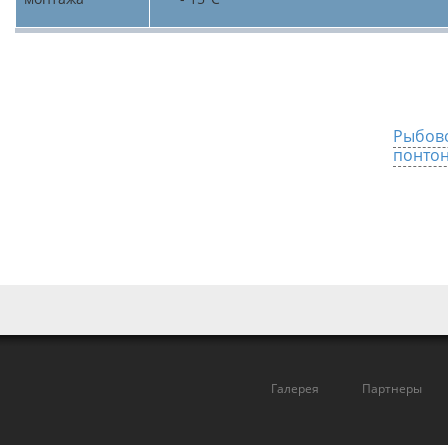
Рыбово
понто
Галерея
Партнеры